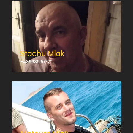
Stachu Mlak
+48668990720