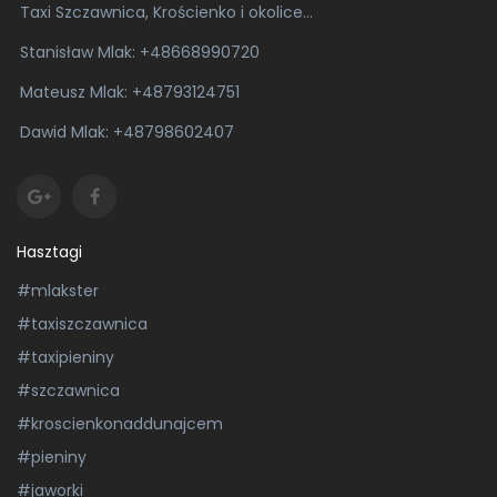
Taxi Szczawnica, Krościenko i okolice...
Stanisław Mlak:
+48668990720
Mateusz Mlak:
+48793124751
Dawid Mlak:
+48798602407
Hasztagi
#mlakster
#taxiszczawnica
#taxipieniny
#szczawnica
#kroscienkonaddunajcem
#pieniny
#jaworki