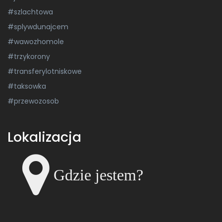
#szlachtowa
#splywdunajcem
#wawozhomole
#trzykorony
#transferylotniskowe
#taksowka
#przewozosob
Lokalizacja
Gdzie jestem?