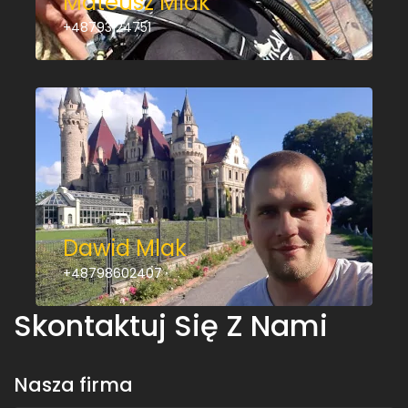
Mateusz Mlak
+48793124751
Dawid Mlak
+48798602407
Skontaktuj Się Z Nami
Nasza firma